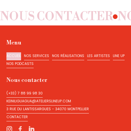
NOUS CONTACTER
N
Menu
ACCUEIL
NOS SERVICES
NOS RÉALISATIONS
LES ARTISTES
LINE UP
ACCUEIL
NOS SERVICES
NOS RÉALISATIONS
LES ARTISTES
LINE UP
NOS PODCASTS
NOS PODCASTS
Nous contacter
(+33) 7 88 99 98 30
(+33) 7 88 99 98 30
KEINILIGUAGUA@ATELIERSLINEUP.COM
KEINILIGUAGUA@ATELIERSLINEUP.COM
3 RUE DU LANTISSARGUES - 34070 MONTPELLIER
3 RUE DU LANTISSARGUES - 34070 MONTPELLIER
CONTACTER
CONTACTER