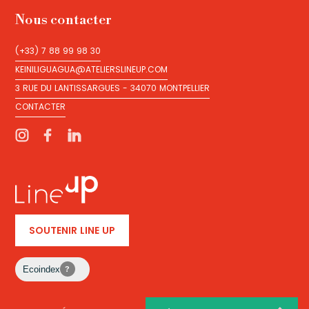
Nous contacter
(+33) 7 88 99 98 30
(+33) 7 88 99 98 30
KEINILIGUAGUA@ATELIERSLINEUP.COM
KEINILIGUAGUA@ATELIERSLINEUP.COM
3 RUE DU LANTISSARGUES - 34070 MONTPELLIER
3 RUE DU LANTISSARGUES - 34070 MONTPELLIER
CONTACTER
CONTACTER
SOUTENIR LINE UP
Ecoindex
?