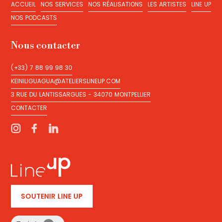
ACCUEIL
NOS SERVICES
NOS RÉALISATIONS
LES ARTISTES
LINE UP
ACCUEIL
NOS SERVICES
NOS RÉALISATIONS
LES ARTISTES
LINE UP
NOS PODCASTS
NOS PODCASTS
Nous contacter
(+33) 7 88 99 98 30
(+33) 7 88 99 98 30
KEINILIGUAGUA@ATELIERSLINEUP.COM
KEINILIGUAGUA@ATELIERSLINEUP.COM
3 RUE DU LANTISSARGUES - 34070 MONTPELLIER
3 RUE DU LANTISSARGUES - 34070 MONTPELLIER
CONTACTER
CONTACTER
SOUTENIR LINE UP