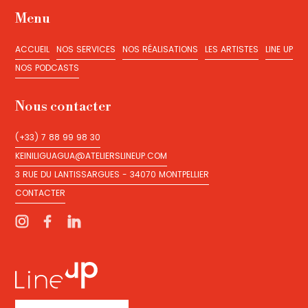
Menu
ACCUEIL
NOS SERVICES
NOS RÉALISATIONS
LES ARTISTES
LINE UP
ACCUEIL
NOS SERVICES
NOS RÉALISATIONS
LES ARTISTES
LINE UP
NOS PODCASTS
NOS PODCASTS
Nous contacter
(+33) 7 88 99 98 30
(+33) 7 88 99 98 30
KEINILIGUAGUA@ATELIERSLINEUP.COM
KEINILIGUAGUA@ATELIERSLINEUP.COM
3 RUE DU LANTISSARGUES - 34070 MONTPELLIER
3 RUE DU LANTISSARGUES - 34070 MONTPELLIER
CONTACTER
CONTACTER