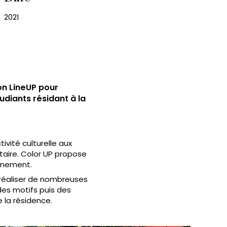
2021
ion LineUP pour
udiants résidant à la
ivité culturelle aux
itaire. Color UP propose
onnement.
e réaliser de nombreuses
 des motifs puis des
e la résidence.