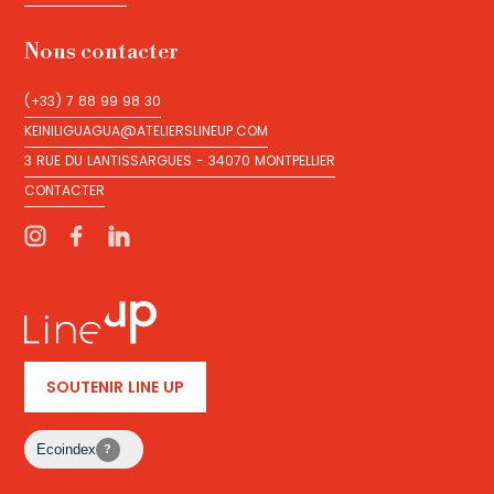
NOS PODCASTS
Nous contacter
(+33) 7 88 99 98 30
(+33) 7 88 99 98 30
KEINILIGUAGUA@ATELIERSLINEUP.COM
KEINILIGUAGUA@ATELIERSLINEUP.COM
3 RUE DU LANTISSARGUES - 34070 MONTPELLIER
3 RUE DU LANTISSARGUES - 34070 MONTPELLIER
CONTACTER
CONTACTER
SOUTENIR LINE UP
Ecoindex
?