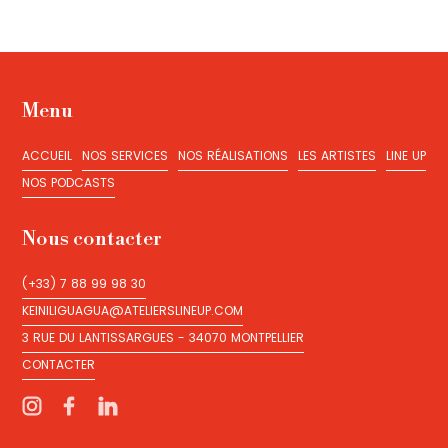
Menu
ACCUEIL
NOS SERVICES
NOS RÉALISATIONS
LES ARTISTES
LINE UP
ACCUEIL
NOS SERVICES
NOS RÉALISATIONS
LES ARTISTES
LINE UP
NOS PODCASTS
NOS PODCASTS
Nous contacter
(+33) 7 88 99 98 30
(+33) 7 88 99 98 30
KEINILIGUAGUA@ATELIERSLINEUP.COM
KEINILIGUAGUA@ATELIERSLINEUP.COM
3 RUE DU LANTISSARGUES - 34070 MONTPELLIER
3 RUE DU LANTISSARGUES - 34070 MONTPELLIER
CONTACTER
CONTACTER