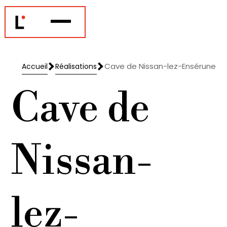
Cave de Nissan-lez-Ensérune
Accueil
Réalisations
Accueil
Réalisations
Cave de
Nissan-
lez-