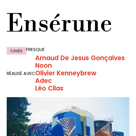
Ensérune
FRESQUE
CAVES
Arnaud De Jesus Gonçalves
Noon
Olivier Kenneybrew
RÉALISÉ AVEC
Adec
Léo Cilas