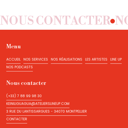
NOUS CONTACTER
N
Menu
ACCUEIL
NOS SERVICES
NOS RÉALISATIONS
LES ARTISTES
LINE UP
ACCUEIL
NOS SERVICES
NOS RÉALISATIONS
LES ARTISTES
LINE UP
NOS PODCASTS
NOS PODCASTS
Nous contacter
(+33) 7 88 99 98 30
(+33) 7 88 99 98 30
KEINILIGUAGUA@ATELIERSLINEUP.COM
KEINILIGUAGUA@ATELIERSLINEUP.COM
3 RUE DU LANTISSARGUES - 34070 MONTPELLIER
3 RUE DU LANTISSARGUES - 34070 MONTPELLIER
CONTACTER
CONTACTER