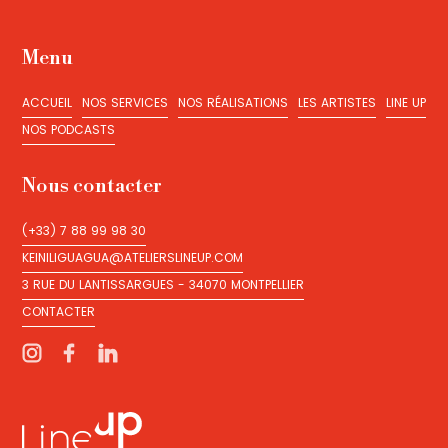
Menu
ACCUEIL
NOS SERVICES
NOS RÉALISATIONS
LES ARTISTES
LINE UP
ACCUEIL
NOS SERVICES
NOS RÉALISATIONS
LES ARTISTES
LINE UP
NOS PODCASTS
NOS PODCASTS
Nous contacter
(+33) 7 88 99 98 30
(+33) 7 88 99 98 30
KEINILIGUAGUA@ATELIERSLINEUP.COM
KEINILIGUAGUA@ATELIERSLINEUP.COM
3 RUE DU LANTISSARGUES - 34070 MONTPELLIER
3 RUE DU LANTISSARGUES - 34070 MONTPELLIER
CONTACTER
CONTACTER