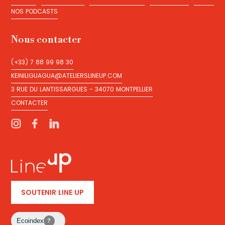
ACCUEIL
NOS SERVICES
NOS RÉALISATIONS
LES ARTISTES
LINE UP
NOS PODCASTS
NOS PODCASTS
Nous contacter
(+33) 7 88 99 98 30
(+33) 7 88 99 98 30
KEINILIGUAGUA@ATELIERSLINEUP.COM
KEINILIGUAGUA@ATELIERSLINEUP.COM
3 RUE DU LANTISSARGUES - 34070 MONTPELLIER
3 RUE DU LANTISSARGUES - 34070 MONTPELLIER
CONTACTER
CONTACTER
SOUTENIR LINE UP
Ecoindex
?