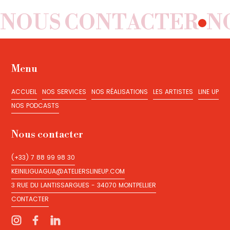
NOUS CONTACTER
N
Menu
ACCUEIL
NOS SERVICES
NOS RÉALISATIONS
LES ARTISTES
LINE UP
ACCUEIL
NOS SERVICES
NOS RÉALISATIONS
LES ARTISTES
LINE UP
NOS PODCASTS
NOS PODCASTS
Nous contacter
(+33) 7 88 99 98 30
(+33) 7 88 99 98 30
KEINILIGUAGUA@ATELIERSLINEUP.COM
KEINILIGUAGUA@ATELIERSLINEUP.COM
3 RUE DU LANTISSARGUES - 34070 MONTPELLIER
3 RUE DU LANTISSARGUES - 34070 MONTPELLIER
CONTACTER
CONTACTER