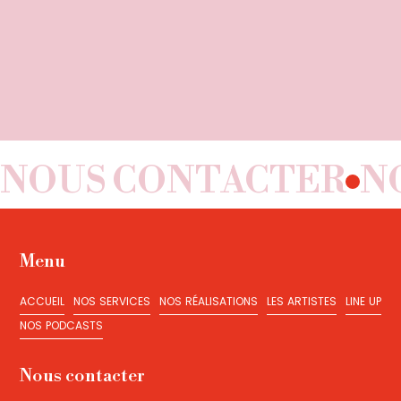
NOUS CONTACTER
N
Menu
ACCUEIL
NOS SERVICES
NOS RÉALISATIONS
LES ARTISTES
LINE UP
ACCUEIL
NOS SERVICES
NOS RÉALISATIONS
LES ARTISTES
LINE UP
NOS PODCASTS
NOS PODCASTS
Nous contacter