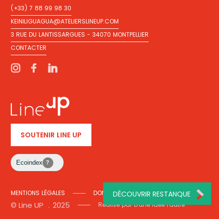
(+33) 7 88 99 98 30
(+33) 7 88 99 98 30
KEINILIGUAGUA@ATELIERSLINEUP.COM
KEINILIGUAGUA@ATELIERSLINEUP.COM
3 RUE DU LANTISSARGUES - 34070 MONTPELLIER
3 RUE DU LANTISSARGUES - 34070 MONTPELLIER
CONTACTER
CONTACTER
SOUTENIR LINE UP
Ecoindex
?
MENTIONS LÉGALES
DONNÉES PERSONNELLES
DÉCOUVRIR RESTANQUE
© Line UP ﹒2025
MENTIONS LÉGALES
DONNÉES PERSONNELLES
Réalisé par D'une idée l'autre
Réalisé par D'une idée l'autre